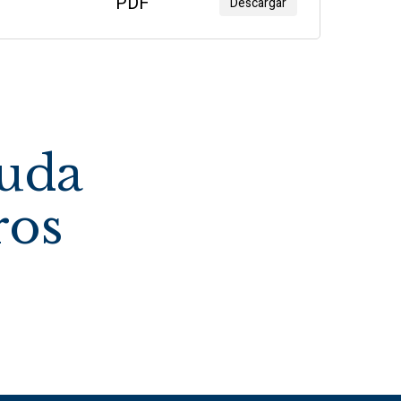
PDF
Descargar
duda
ros