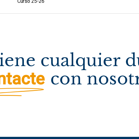
Curso 25-26
tiene cualquier 
ntacte
con nosot