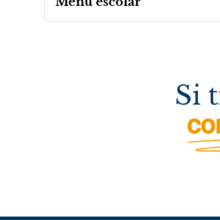
Menú escolar
Si 
co