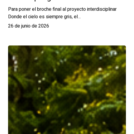
Para poner el broche final al proyecto interdisciplinar
Donde el cielo es siempre gris, el…
26 de junio de 2026
Celebración
del
Aprendizaje
en
primero
de
ESO:
«Donde
el
cielo