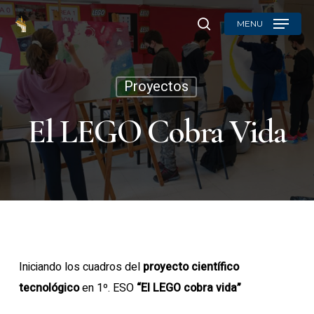
Skip
MENU
to
search
main
content
Proyectos
El LEGO Cobra Vida
Iniciando los cuadros del
proyecto científico
tecnológico
en 1º. ESO
“El LEGO cobra vida”