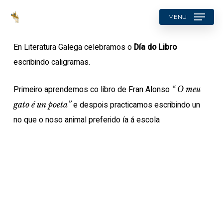
Skip
MENU
to
search
main
En Literatura Galega celebramos o
Día do Libro
content
escribindo caligramas.
Primeiro aprendemos co libro de Fran Alonso
“ O meu
e despois practicamos escribindo un
gato é un poeta”
no que o noso animal preferido ía á escola