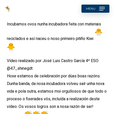
Skip
MENU
to
search
main
Incubamos ovos nunha incubadora feita con materiais
content
reciclados e así naceu o noso primeiro pitiño Kiwi
Vídeo realizado por José Luis Castro García 4º ESO
@47_shinegdt
Hoxe estamos de celebración por dúas boas razóns.
Dunha banda, da nosa incubadora volveu saír unha nova
vida e pola outra, estamos moi orgullosos de que todo o
proceso o fixerades vós, incluída a realización deste
vídeo. Os vosos logros son a nosa razón de ser!