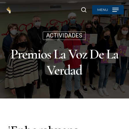
Skip
MENU
to
search
main
content
ACTIVIDADES
Premios La Voz De La
Verdad