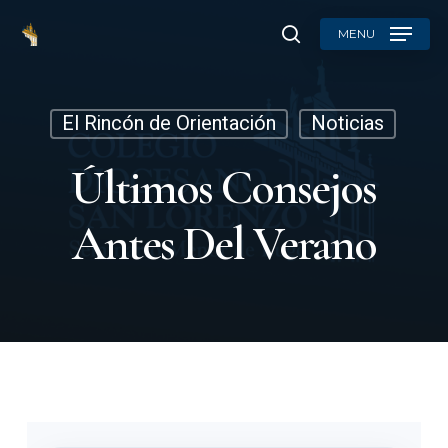
Skip
MENU
to
search
main
content
El Rincón de Orientación
Noticias
Últimos Consejos
Antes Del Verano