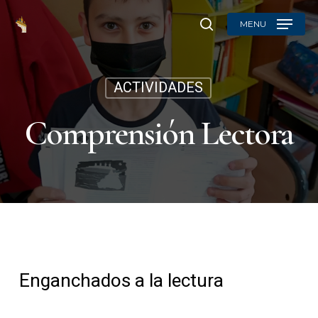
Skip
MENU
to
search
main
content
ACTIVIDADES
Comprensión Lectora
Enganchados a la lectura