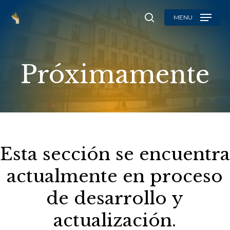
Skip
MENU
to
search
main
content
Próximamente
Esta sección se encuentra
actualmente en proceso
de desarrollo y
actualización.