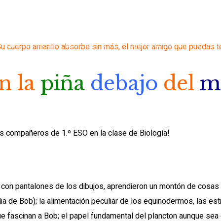
 Su cuerpo amarillo absorbe sin más, el mejor amigo que puedas 
CURSO 2026-2027
NOTICIAS Y BLOGS
SEMINARIO MENOR
CONTA
n la
piña
debajo
del
m
s compañeros de 1.º ESO en la clase de Biología!
 con pantalones de los dibujos, aprendieron un montón de cosas
ilia de Bob); la alimentación peculiar de los equinodermos, las est
ue fascinan a Bob; el papel fundamental del plancton aunque sea 