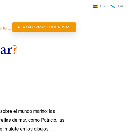
ES
GA
sea
tener…
CTO
PLATAFORMAS EDUCATIVAS
ar
?
 sobre el mundo marino: las
rellas de mar, como Patricio; las
el malote en los dibujos…