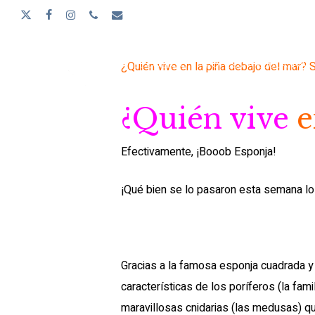
Skip
X-
FACEBOOK
INSTAGRAM
PHONE
EMAIL
to
TWITTER
main
¿Quién vive en la piña debajo del mar?
EL COLEGIO
PROPUESTA EDUCATIVA
content
¿Quién
vive
e
Efectivamente, ¡Booob Esponja!
¡Qué bien se lo pasaron esta semana lo
Gracias a la famosa esponja cuadrada y
características de los poríferos (la fam
maravillosas cnidarias (las medusas) q