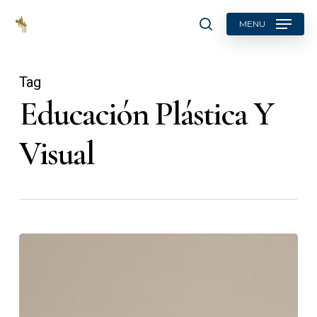
Skip
MENU
to
search
main
content
Tag
Educación Plástica Y
Visual
Premios
La
Voz
de