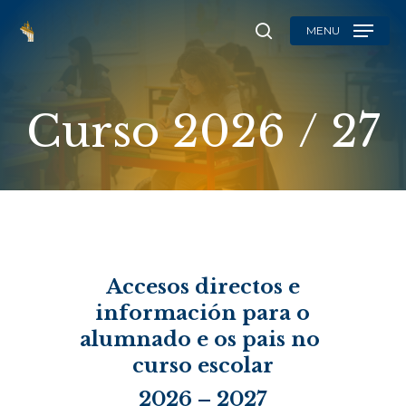
Skip
MENU
to
search
main
content
Curso
2026
/
27
Accesos directos e
información para o
alumnado e os pais no
curso escolar
2026 – 2027