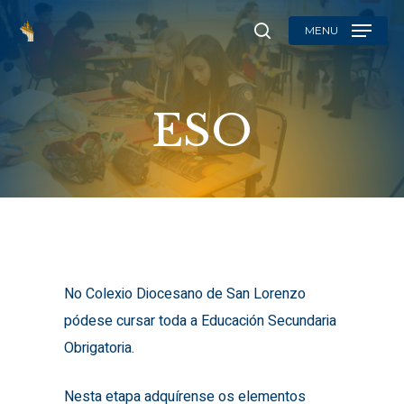
Skip
MENU
to
search
main
content
ESO
No Colexio Diocesano de San Lorenzo
pódese cursar toda a Educación Secundaria
Obrigatoria.
Nesta etapa adquírense os elementos