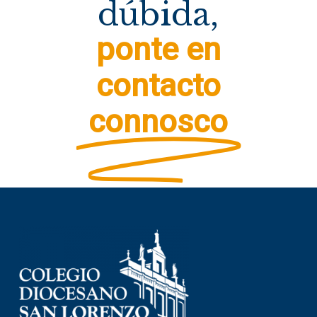
dúbida,
ponte en
contacto
connosco