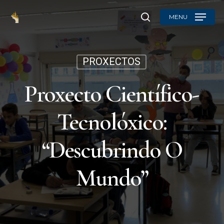
Skip
MENU
to
search
main
content
PROXECTOS
Proxecto Científico-
Tecnolóxico:
“Descubrindo O
Mundo”