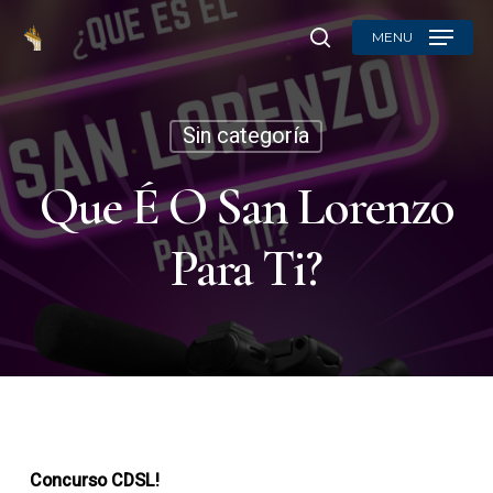
Skip
MENU
to
search
main
content
Sin categoría
Que É O San Lorenzo
Para Ti?
Concurso
CDSL!