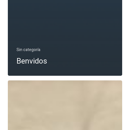
Sin categoría
Benvidos
Celebración
de
Apertura
de
Curso
2024-