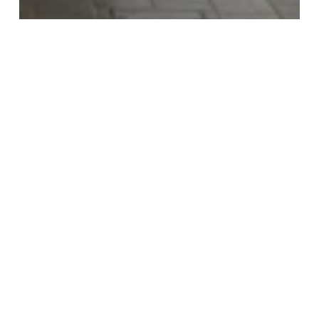
Sin categoría
Proxecto Sociolingüístico:
Escape Room na Muralla
Actividades
Extraescolares
2023-
2024