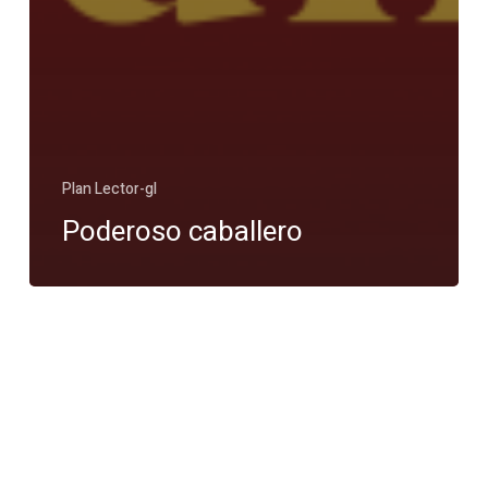
Plan Lector-gl
Poderoso caballero
2.º
Certame
de
Contos
de
Nadal