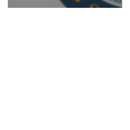
Plan Lector-gl
2.º Certame de Contos de
Nadal
Descubrindo
a
Agatha
Christie