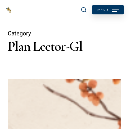
Skip
MENU
to
search
main
content
Category
Plan Lector-Gl
Apaña
esa
castaña!