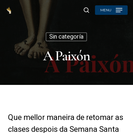
Skip
MENU
to
search
main
content
Sin categoría
A Paixón
Que mellor maneira de retomar as
clases despois da Semana Santa