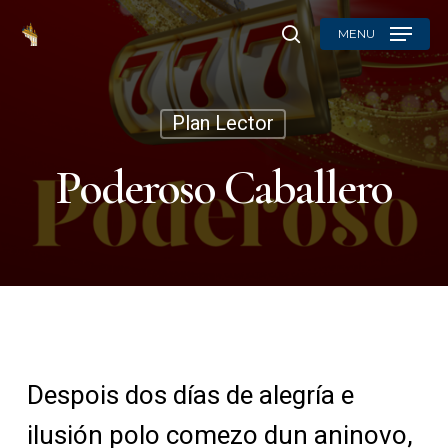
Skip
MENU
to
search
main
content
Plan Lector
Poderoso Caballero
Despois dos días de alegría e
ilusión polo comezo dun aninovo,