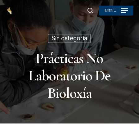
Skip
MENU
to
search
main
content
Sin categoría
Prácticas No
Laboratorio De
Bioloxía