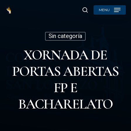
Skip
MENU
to
search
main
content
Sin categoría
XORNADA DE
PORTAS ABERTAS
FP E
BACHARELATO